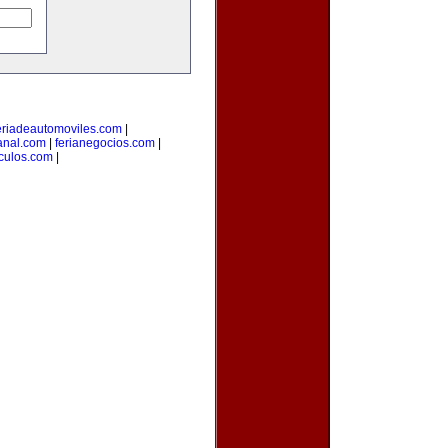
eriadeautomoviles.com
|
sanal.com
|
ferianegocios.com
|
culos.com
|