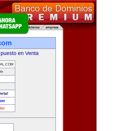
.com
 puesto en Venta
AL.COM
om
erta!
com
tas