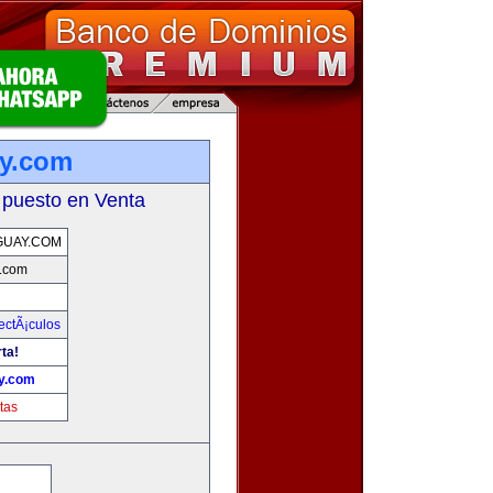
ay.com
 puesto en Venta
GUAY.COM
.com
ectÃ¡culos
rta!
y.com
tas