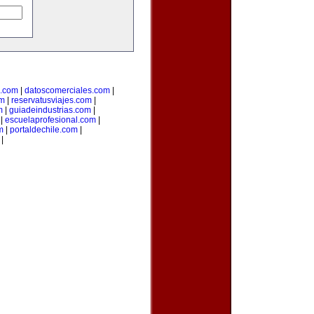
l.com
|
datoscomerciales.com
|
om
|
reservatusviajes.com
|
m
|
guiadeindustrias.com
|
|
escuelaprofesional.com
|
m
|
portaldechile.com
|
|